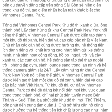
của chủ đầu tư Vingroup chưa dừng ở đây!Lần đầu tiên một
bến du thuyền đẳng cấp trên sông Sài Gòn sẽ hiện diện
trong khu đô thị, tạo điểm nhấn hoàn toàn khác biệt cho
Vinhomes Central Park.
Tổng thể Vinhomes Central Park Khu đô thị xanh giữa lòng
thành phố Lấy cảm hứng từ khu Central Park New York nổi
tiếng thế giới, Vinhomes Central Park được kiến tạo thành
một khu đô thị xanh, hiện đại và cao cấp bậc nhất Việt Nam.
Chủ nhân các căn hộ cũng được hưởng thụ hệ thống tiện
ích dành riêng với chất lượng cao như: hầm gửi xe thông
minh, nhà sinh hoạt cộng đồng, hồ bơi ngoài trời và cây
xanh tại các cụm căn hộ, hệ thống sân tập thể thao ngoài
trời, phòng tập gym, sảnh lounge sang trọng, an ninh và hệ
thống camera giám sát 24/7. Lấy cảm hứng từ khu Central
Park New York nổi tiếng thế giới, Vinhomes Central Park
được kiến tạo thành một khu đô thị xanh, hiện đại và cao
cấp bậc nhất Việt Nam. Từ khu đô thị, cư dânVinhomes
Central Park có thể dễ dàng kết nối đến mọi khu vực quan
trọng trong thành phố, chỉ hai phút đến tuyến metro Bến
Thành – Suối Tiên, ba phút đến khu đô thị mới Thủ Thiêm,
bốn phút đến trung tâm quận 1. Chủ sở hữu căn hộ cũng
được hưởng thụ hệ thống tiện ích chất lượng cao như: hầm