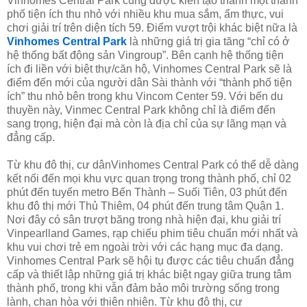
Vinhomes Central Park cũng được kiến tạo thành một thành
phố tiện ích thu nhỏ với nhiều khu mua sắm, ẩm thực, vui
chơi giải trí trên diện tích 59. Điểm vượt trội khác biệt nữa là
Vinhomes Central Park
là những giá trị gia tăng “chỉ có ở
hệ thống bất động sản Vingroup”. Bên cạnh hệ thống tiện
ích đi liền với biệt thự/căn hộ, Vinhomes Central Park sẽ là
điểm đến mới của người dân Sài thành với “thành phố tiện
ích” thu nhỏ bên trong khu Vincom Center 59. Với bến du
thuyền này, Vinmec Central Park không chỉ là điểm đến
sang trọng, hiện đại mà còn là địa chỉ của sự lãng mạn và
đẳng cấp.
Từ khu đô thị, cư dânVinhomes Central Park có thể dễ dàng
kết nối đến mọi khu vực quan trọng trong thành phố, chỉ 02
phút đến tuyến metro Bến Thành – Suối Tiên, 03 phút đến
khu đô thị mới Thủ Thiêm, 04 phút đến trung tâm Quận 1.
Nơi đây có sân trượt băng trong nhà hiện đại, khu giải trí
Vinpearlland Games, rạp chiếu phim tiêu chuẩn mới nhất và
khu vui chơi trẻ em ngoài trời với các hạng mục đa dạng.
Vinhomes Central Park sẽ hội tụ được các tiêu chuẩn đẳng
cấp và thiết lập những giá trị khác biệt ngay giữa trung tâm
thành phố, trong khi vẫn đảm bảo môi trường sống trong
lành, chan hòa với thiên nhiên. Từ khu đô thị, cư